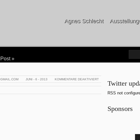
Agnes Schlecht
Ausstellung
 Post
»
FÜR
@GMAIL.COM
JUNI - 6 - 2013
KOMMENTARE DEAKTIVIERT
Twitter upd
RSS not configur
Sponsors